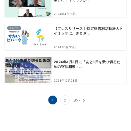
2024年4月18日
できごと
【プレスリリース】特定非営利活動法人ト
イミッケは、さまざ...
2024年1月30日
できごと
2024年1月3日に「あと1日を乗り切るた
めの宿泊相談」...
2023年12月28日
投
1
2
次へ
稿
の
Instagram
Twitter
Facebook
YouTube
ペ