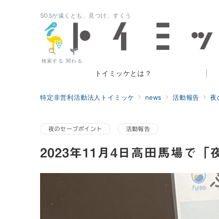
SOSが遠くとも、見つけ、すくう
検索する
関わる
トイミッケとは？
特定非営利活動法人トイミッケ
news
活動報告
夜
夜のセーブポイント
活動報告
2023年11月4日高田馬場